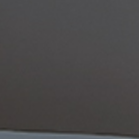
Samstag ab 12:00 Uhr
Sonntag & Feiertag 11:30 Uhr bis 21:00 Uhr durchgehend
Montag & Dienstag sind Ruhetage
Das Hotel ist täglich geöffnet.
Wir machen Sommerpause
Vom 17. August bis 26. August 2026